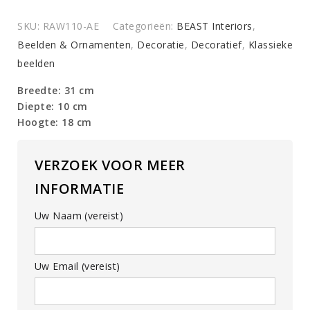
2
oude
SKU:
RAW110-AE
Categorieën:
BEAST Interiors
,
handgemaakte
Beelden & Ornamenten
,
Decoratie
,
Decoratief
,
Klassieke
varkens
beelden
quantity
Breedte: 31 cm
Diepte: 10 cm
Hoogte: 18 cm
VERZOEK VOOR MEER
INFORMATIE
Uw Naam (vereist)
Uw Email (vereist)