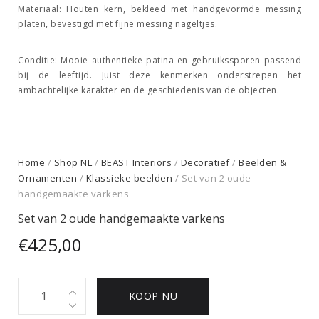
Materiaal:
Houten kern, bekleed met handgevormde messing
platen, bevestigd met fijne messing nageltjes.
Conditie:
Mooie authentieke patina en gebruikssporen passend
bij de leeftijd. Juist deze kenmerken onderstrepen het
ambachtelijke karakter en de geschiedenis van de objecten.
Home
/
Shop NL
/
BEAST Interiors
/
Decoratief
/
Beelden &
Ornamenten
/
Klassieke beelden
/ Set van 2 oude
handgemaakte varkens
Set van 2 oude handgemaakte varkens
€
425,00
Set
KOOP NU
van