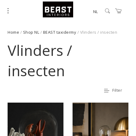
NL
Home
/
Shop NL
/
BEAST taxidermy
/ Vlinders / insecten
Vlinders /
insecten
Filter