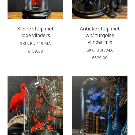
Kleine stolp met
Antieke stolp met
rode vlinders
wit/ turqoise
vlinder mix
SKU: BUI119-MA
SKU: BUI88-JA
€
159,00
€
529,00