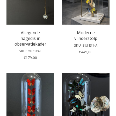
Vliegende
Moderne
hagedis in
vlinderstolp
observatiekader
SKU: BUI131-A
SKU: OBC80-E
€
445,00
€
179,00