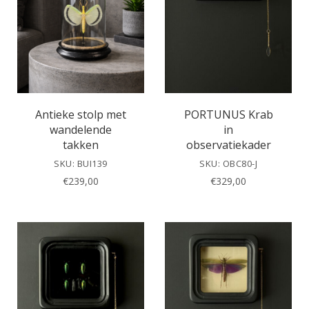
Antieke stolp met
PORTUNUS Krab
wandelende
in
takken
observatiekader
SKU: BUI139
SKU: OBC80-J
€
239,00
€
329,00