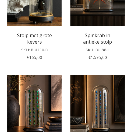
Stolp met grote
Spinkrab in
kevers
antieke stolp
SKU: BUI130-B
SKU: BUI88-II
€
165,00
€
1.595,00