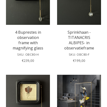
4 Buprestes in
Sprinkhaan -
observation
TITANACRIS
frame with
ALBIPES- in
magnifying glass
observatieframe
SKU: OBC80-H
SKU: OBC80-F
€
239,00
€
199,00