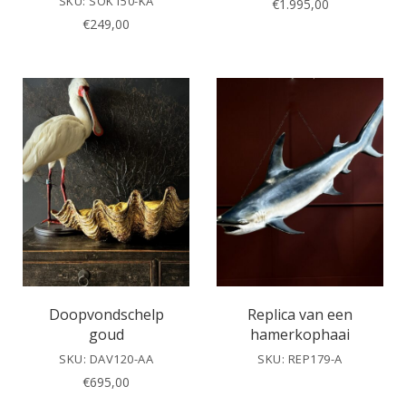
SKU: SOK150-KA
€
1.995,00
€
249,00
Doopvondschelp
Replica van een
goud
hamerkophaai
SKU: DAV120-AA
SKU: REP179-A
€
695,00