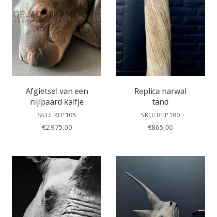
Afgietsel van een
Replica narwal
nijlpaard kalfje
tand
SKU: REP105
SKU: REP180
€
2.975,00
€
865,00