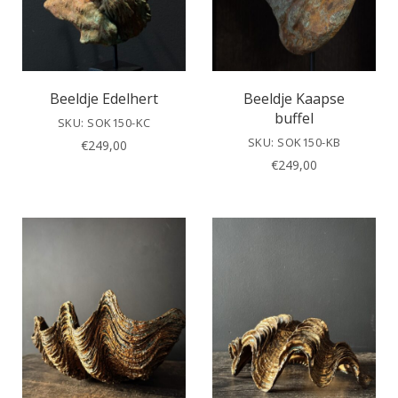
Beeldje Edelhert
Beeldje Kaapse
buffel
SKU: SOK150-KC
SKU: SOK150-KB
€
249,00
€
249,00