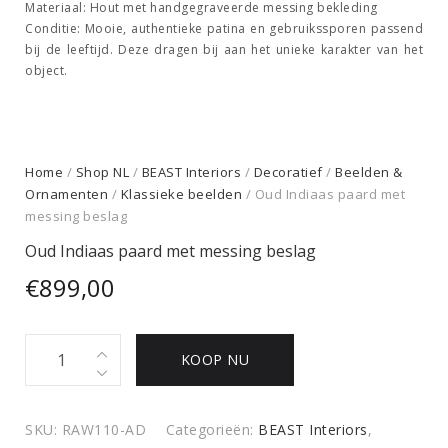
Materiaal:
Hout met handgegraveerde messing bekleding
Conditie:
Mooie, authentieke patina en gebruikssporen passend
bij de leeftijd. Deze dragen bij aan het unieke karakter van het
object.
Home
/
Shop NL
/
BEAST Interiors
/
Decoratief
/
Beelden &
Ornamenten
/
Klassieke beelden
/ Oud Indiaas paard met
messing beslag
Oud Indiaas paard met messing beslag
€
899,00
Oud
KOOP NU
Indiaas
paard
met
SKU:
RAW110-AD
Categorieën:
BEAST Interiors
,