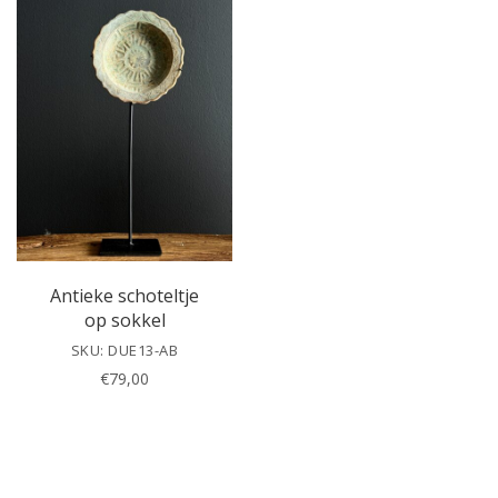
e
a
v
e
t
h
i
s
f
i
e
l
Antieke schoteltje
d
op sokkel
e
SKU: DUE13-AB
m
€
79,00
p
t
y
.