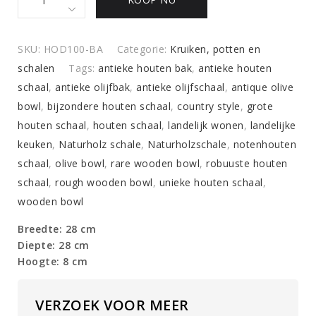
handgemaakte
houten
schaal
SKU:
HOD100-BA
Categorie:
Kruiken, potten en
quantity
schalen
Tags:
antieke houten bak
,
antieke houten
schaal
,
antieke olijfbak
,
antieke olijfschaal
,
antique olive
bowl
,
bijzondere houten schaal
,
country style
,
grote
houten schaal
,
houten schaal
,
landelijk wonen
,
landelijke
keuken
,
Naturholz schale
,
Naturholzschale
,
notenhouten
schaal
,
olive bowl
,
rare wooden bowl
,
robuuste houten
schaal
,
rough wooden bowl
,
unieke houten schaal
,
wooden bowl
Breedte: 28 cm
Diepte: 28 cm
Hoogte: 8 cm
VERZOEK VOOR MEER