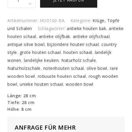
handgefertigte
Holzschale
quantity
Artikelnummer:
HOD100-BA
Kategorie:
Krüge, Töpfe
und Schalen
Schlagwörter:
antieke houten bak
,
antieke
houten schaal
,
antieke olijfbak
,
antieke olijfschaal
,
antique olive bowl
,
bijzondere houten schaal
,
country
style
,
grote houten schaal
,
houten schaal
,
landelijk
wonen
,
landelijke keuken
,
Naturholz schale
,
Naturholzschale
,
notenhouten schaal
,
olive bowl
,
rare
wooden bowl
,
robuuste houten schaal
,
rough wooden
bowl
,
unieke houten schaal
,
wooden bowl
Länge: 28 cm
Tiefe: 28 cm
Höhe: 8 cm
ANFRAGE FÜR MEHR