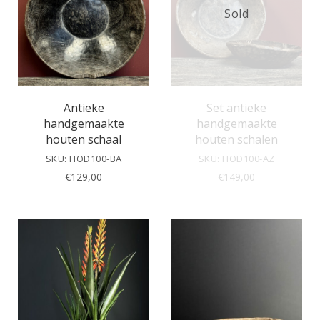
Sold
Antieke
Set antieke
handgemaakte
handgemaakte
houten schaal
houten schalen
SKU: HOD100-BA
SKU: HOD100-AZ
€
129,00
€
149,00