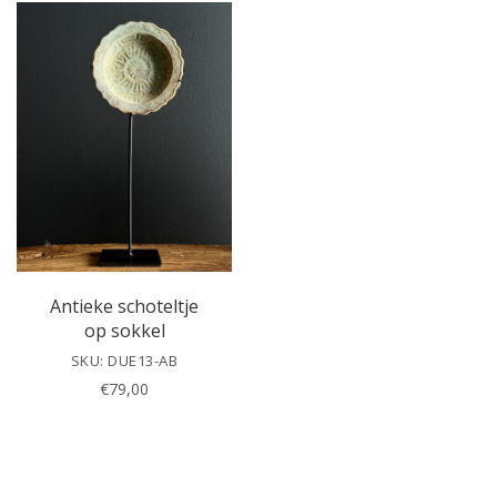
e
a
v
e
t
h
i
s
f
i
e
l
Antieke schoteltje
d
op sokkel
e
SKU: DUE13-AB
m
€
79,00
p
t
y
.