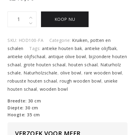
Antieke
KOOP NU
houten
pot
quantity
SKU:
HOD100-FA
Categorie:
Kruiken, potten en
schalen
Tags:
antieke houten bak
,
antieke olijfbak
,
antieke olijfschaal
,
antique olive bowl
,
bijzondere houten
schaal
,
grote houten schaal
,
houten schaal
,
Naturholz
schale
,
Naturholzschale
,
olive bowl
,
rare wooden bowl
,
robuuste houten schaal
,
rough wooden bowl
,
unieke
houten schaal
,
wooden bowl
Breedte: 30 cm
Diepte: 30 cm
Hoogte: 35 cm
VERZOEK VOOR MEER