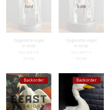
Sold
Sold
Opgezette vogel
Opgezette vogel
in stolp
in stolp
SKU: BIR77-B
SKU: BIR77-A
€
97,00
€
97,00
Backorder
Backorder