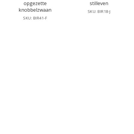
opgezette
stilleven
knobbelzwaan
SKU: BIR18-J
SKU: BIR41-F
Backorder
Backorder
Sierlijke
Opgezette
opgezette
Cemani haan
knobbelzwaan
SKU: BIR20-C