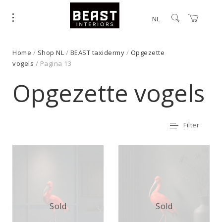
NL
Home
/
Shop NL
/
BEAST taxidermy
/
Opgezette
vogels
/ Pagina 13
Opgezette vogels
Filter
Sold
Sold