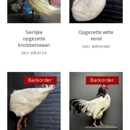
Sierlijke
Opgezette witte
opgezette
eend
knobbelzwaan
SKU: BIR39-NW
SKU: BIR41-FA
Backorder
Backorder