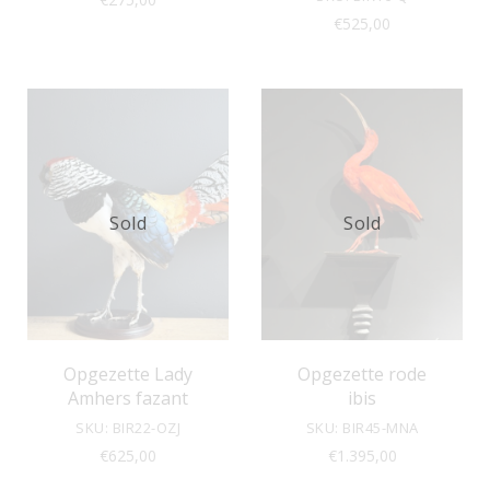
€
525,00
Sold
Sold
Opgezette Lady
Opgezette rode
Amhers fazant
ibis
SKU: BIR22-OZJ
SKU: BIR45-MNA
€
625,00
€
1.395,00