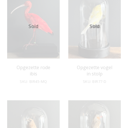
Sold
Sold
Opgezette rode
Opgezette vogel
ibis
in stolp
SKU: BIR45-MQ
SKU: BIR77-D