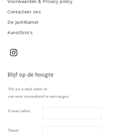
Voorwaarden & Privacy policy
e
m
Contacteer ons
p
De Jachtkamer
t
y
Kunstfoto’s
.
Blijf op de hoogte
Vul uw e-mail adres in
om onze nieuwsbrief te ontvangen:
E-mail adres:
Naam: