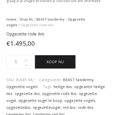
graag al je vragen en kunnen je voorzien van alle informatie.
Home
/
Shop NL
/
BEAST taxidermy
/
Opgezette
vogels
/ Opgezette rode ibis
Opgezette rode ibis
€
1.495,00
Opgezette
KOOP NU
rode
ibis
quantity
SKU:
BIR45-MU
Categorieën:
BEAST taxidermy
,
Opgezette vogels
Tags:
heilige ibis
,
opgezette heilige
ibis
,
opgezette ibis
,
opgezette rode ibis
,
opgezette
vogel
,
opgezette vogel te koop
,
opgezette vogels
,
opgezetteibis
,
opgezettevogel
,
red ibis
,
rode ibis
,
taxidermy ibis
,
taxidermy red ibis