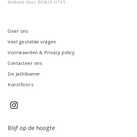
Website door
BEAUX SITES
i
s
f
i
Over ons
e
Veel gestelde vragen
l
d
Voorwaarden & Privacy policy
e
m
Contacteer ons
p
De Jachtkamer
t
y
Kunstfoto’s
.
Blijf op de hoogte