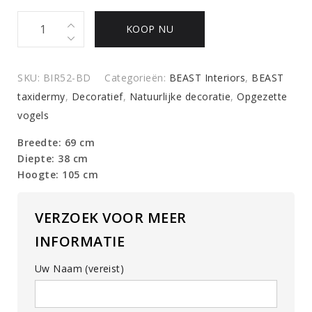
Kunstwerk
KOOP NU
Zilverfazant
quantity
SKU:
BIR52-BD
Categorieën:
BEAST Interiors
,
BEAST
taxidermy
,
Decoratief
,
Natuurlijke decoratie
,
Opgezette
vogels
Breedte: 69 cm
Diepte: 38 cm
Hoogte: 105 cm
VERZOEK VOOR MEER
INFORMATIE
Uw Naam (vereist)