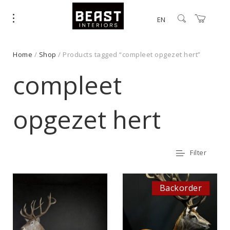
EN
Home
/
Shop
/ Products tagged “compleet opgezet hert”
compleet
opgezet hert
Filter
Backorder