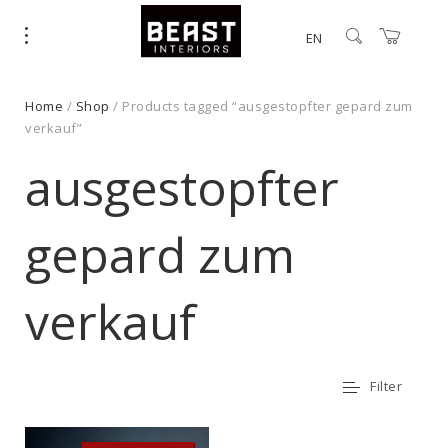
EN
Home
/
Shop
/ Products tagged “ausgestopfter gepard zum
verkauf”
ausgestopfter
gepard zum
verkauf
Filter