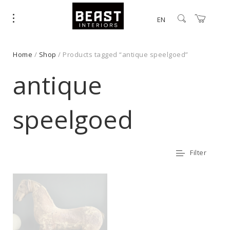
EN
Home
/
Shop
/ Products tagged “antique speelgoed”
antique
speelgoed
Filter