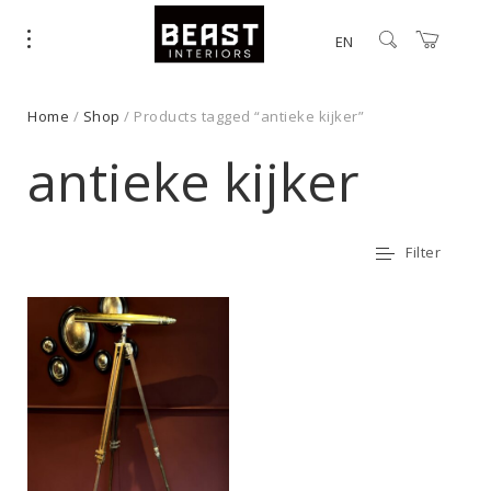
EN
Home
/
Shop
/ Products tagged “antieke kijker”
antieke kijker
Filter