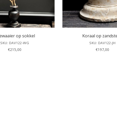
ewaaier op sokkel
Koraal op zandst
SKU: DAV122-WG
SKU: DAV122-JH
€
215,00
€
197,00