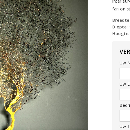
interieu
fan on s
Breedte
Diepte:
Hoogte:
VE
Uw N
Uw Em
Bedri
Uw T