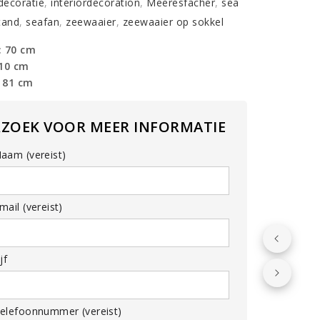
rdecoratie
,
interiordecoration
,
Meeresfächer
,
sea
tand
,
seafan
,
zeewaaier
,
zeewaaier op sokkel
: 70 cm
 10 cm
 81 cm
RZOEK VOOR MEER INFORMATIE
aam (vereist)
ail (vereist)
jf
elefoonnummer (vereist)