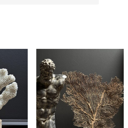
se
e
y.