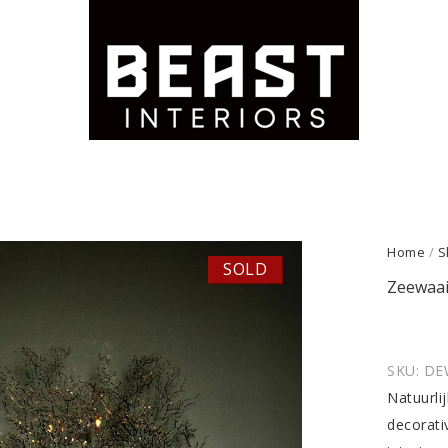
Home
/
S
SOLD
Zeewaai
SKU:
DE
Natuurli
decorati