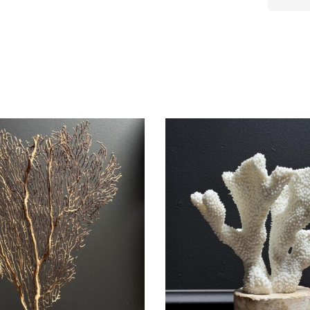
Plea
leav
this
field
empt