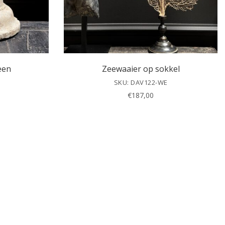
een
Zeewaaier op sokkel
SKU: DAV122-WE
€
187,00