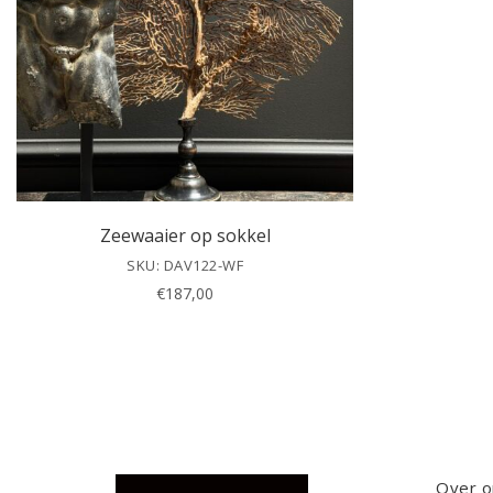
Zeewaaier op sokkel
SKU: DAV122-WF
€
187,00
Over o