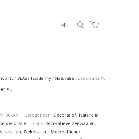
NL
hop NL
/
BEAST taxidermy
/
Naturalia
/ Zeewaaier XL
er XL
W100-AR
Categorieën:
Decoratief
,
Naturalia
,
jke decoratie
Tags:
decoratieve zeewaaier
,
ve sea fan
,
Dekorativer Meeresfächer
,