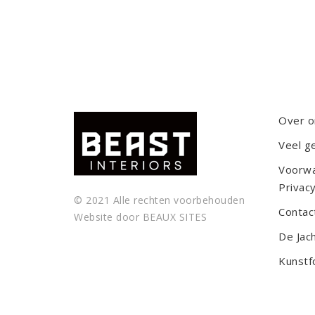
Over o
Veel g
Voorw
Privacy
© 2021 Alle rechten voorbehouden
Contac
Website door
BEAUX SITES
De Jac
Kunstf