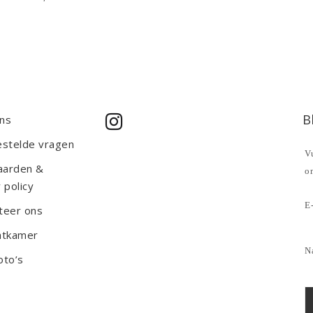
B
ns
estelde vragen
Vu
aarden &
o
 policy
E-
teer ons
htkamer
N
oto’s