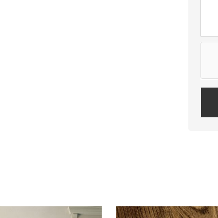
Plea
leav
this
field
empt