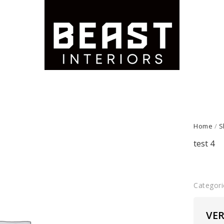
Home
/
S
test 4
Categori
VE