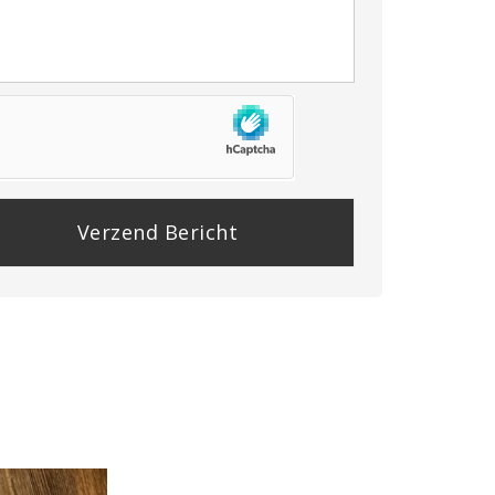
se
e
y.