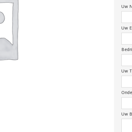
Uw N
Uw Em
Bedri
Uw T
Onde
Uw B