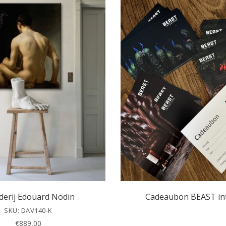
lderij Edouard Nodin
Cadeaubon BEAST int
SKU: DAV140-K
€
889,00