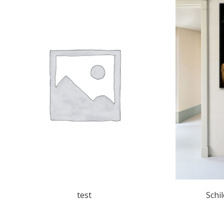
test
Schi