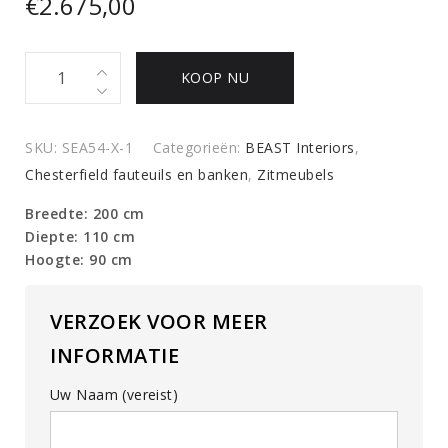
€
2.675,00
Vintage
KOOP NU
lederen
bank
quantity
SKU:
SEA54-X-1
Categorieën:
BEAST Interiors
,
Chesterfield fauteuils en banken
,
Zitmeubels
Breedte: 200 cm
Diepte: 110 cm
Hoogte: 90 cm
VERZOEK VOOR MEER
INFORMATIE
Uw Naam (vereist)