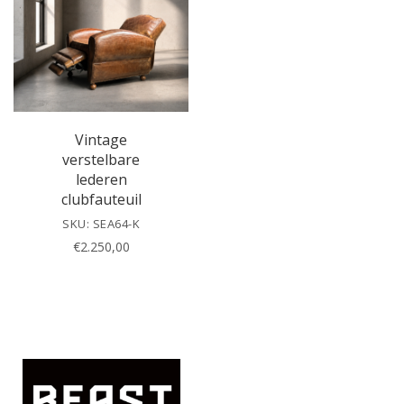
h
i
s
f
i
e
l
Vintage
d
verstelbare
e
lederen
m
clubfauteuil
p
SKU: SEA64-K
t
€
2.250,00
y
.