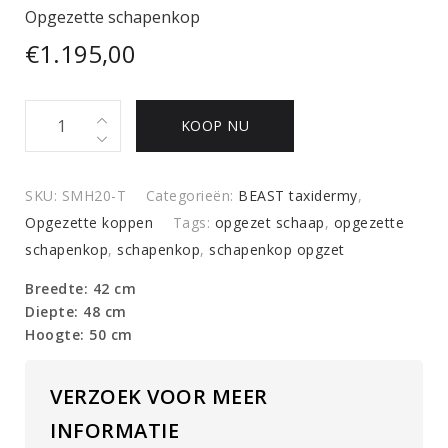
Opgezette schapenkop
€
1.195,00
Opgezette
KOOP NU
schapenkop
quantity
SKU:
SMH20-T
Categorieën:
BEAST taxidermy
,
Opgezette koppen
Tags:
opgezet schaap
,
opgezette
schapenkop
,
schapenkop
,
schapenkop opgzet
Breedte: 42 cm
Diepte: 48 cm
Hoogte: 50 cm
VERZOEK VOOR MEER
INFORMATIE