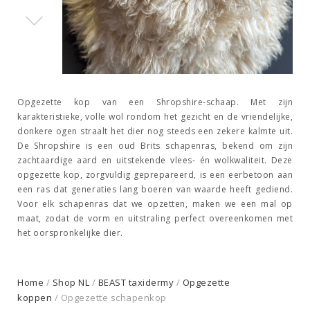
Opgezette kop van een Shropshire-schaap. Met zijn
karakteristieke, volle wol rondom het gezicht en de vriendelijke,
donkere ogen straalt het dier nog steeds een zekere kalmte uit.
De Shropshire is een oud Brits schapenras, bekend om zijn
zachtaardige aard en uitstekende vlees- én wolkwaliteit. Deze
opgezette kop, zorgvuldig geprepareerd, is een eerbetoon aan
een ras dat generaties lang boeren van waarde heeft gediend.
Voor elk schapenras dat we opzetten, maken we een mal op
maat, zodat de vorm en uitstraling perfect overeenkomen met
het oorspronkelijke dier.
Home
/
Shop NL
/
BEAST taxidermy
/
Opgezette
koppen
/ Opgezette schapenkop