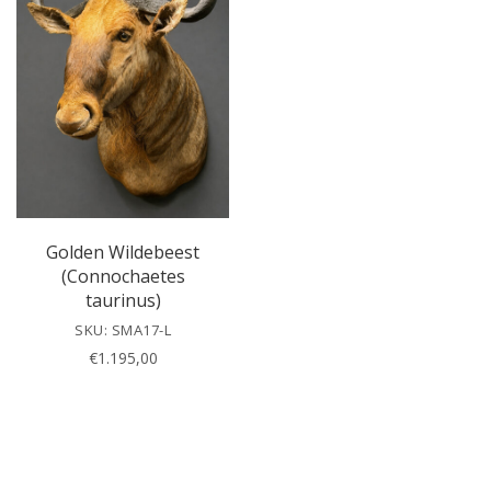
v
e
t
h
i
s
f
i
e
l
Golden Wildebeest
d
(Connochaetes
e
taurinus)
m
SKU: SMA17-L
p
€
1.195,00
t
y
.