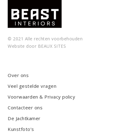
.
© 2021 Alle rechten voorbehouden
Website door
BEAUX SITES
Over ons
Veel gestelde vragen
Voorwaarden & Privacy policy
Contacteer ons
De Jachtkamer
Kunstfoto’s