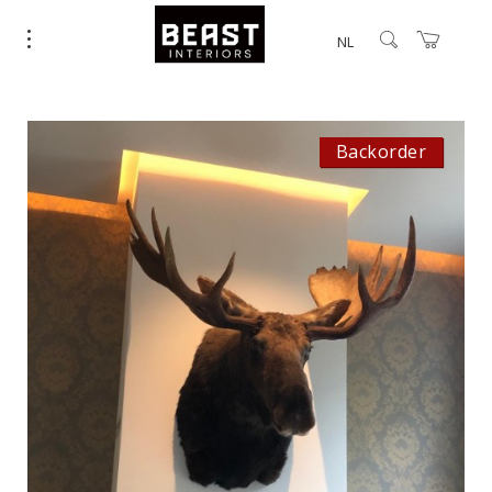
NL
Backorder