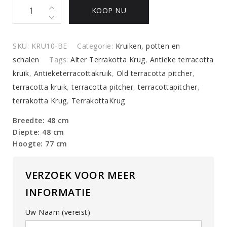
Antieke
KOOP NU
olijfkruik
quantity
SKU:
KRU10-BE
Categorie:
Kruiken, potten en
schalen
Tags:
Alter Terrakotta Krug
,
Antieke terracotta
kruik
,
Antieketerracottakruik
,
Old terracotta pitcher
,
terracotta kruik
,
terracotta pitcher
,
terracottapitcher
,
terrakotta Krug
,
TerrakottaKrug
Breedte: 48 cm
Diepte: 48 cm
Hoogte: 77 cm
VERZOEK VOOR MEER
INFORMATIE
Uw Naam (vereist)