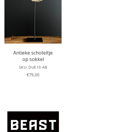
t
h
i
s
f
i
e
l
Antieke schoteltje
d
op sokkel
e
SKU: DUE13-AB
m
€
79,00
p
t
y
.