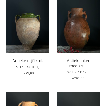
Antieke olijfkruik
Antieke oker
rode kruik
SKU: KRU10-BQ
SKU: KRU10-BP
€
249,00
€
295,00