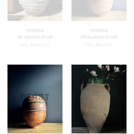
Antieke
Antieke
terracotta kruik
Afrikaanse kruik
SKU: KRU10-CU
SKU: KRU10-CI