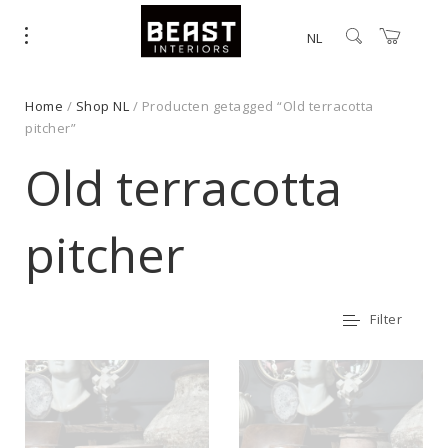
NL
Home
/
Shop NL
/ Producten getagged “Old terracotta
pitcher”
Old terracotta
pitcher
Filter