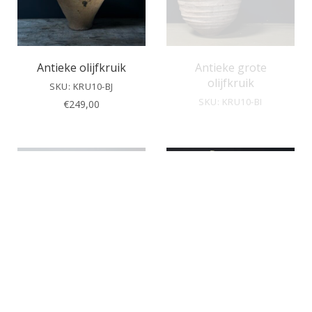
Antieke olijfkruik
Antieke grote
olijfkruik
SKU: KRU10-BJ
SKU: KRU10-BI
€
249,00
Sold