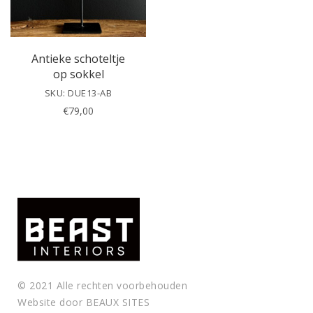
f
i
e
l
Antieke schoteltje
d
op sokkel
e
SKU: DUE13-AB
m
€
79,00
p
t
y
.
© 2021 Alle rechten voorbehouden
Website door
BEAUX SITES