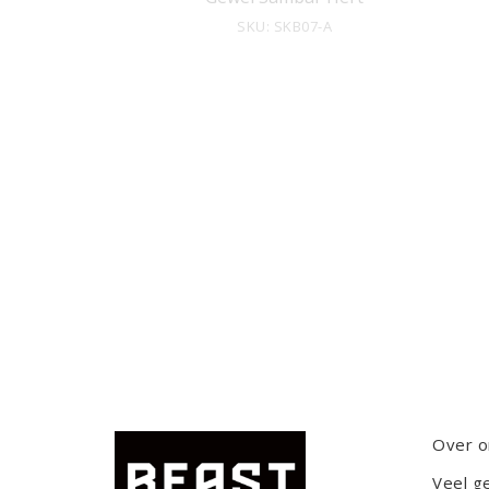
SKU: SKB07-A
Over o
Veel g