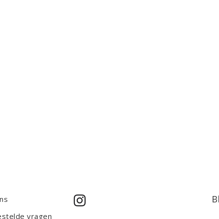
B
ns
estelde vragen