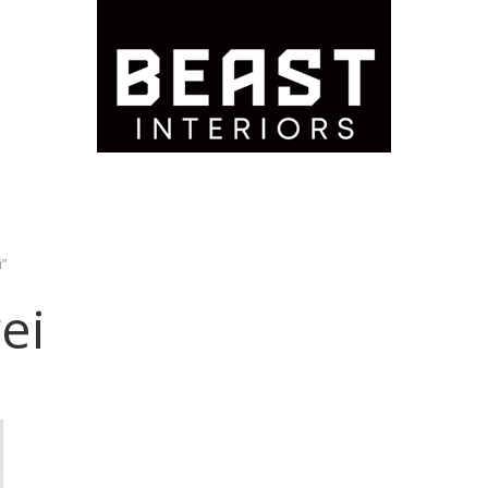
i”
ei