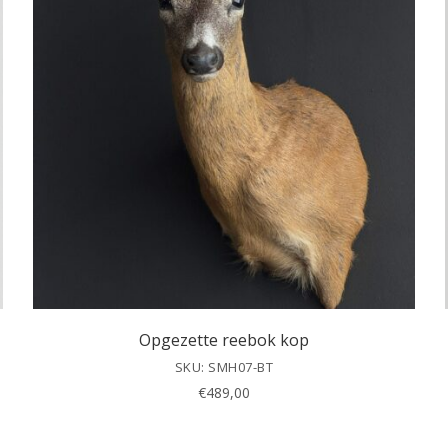
Opgezette reebok kop
SKU: SMH07-BT
€
489,00