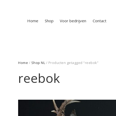
Home
Shop
Voor bedrijven
Contact
Home
/
Shop NL
/ Producten getagged “reebok”
reebok