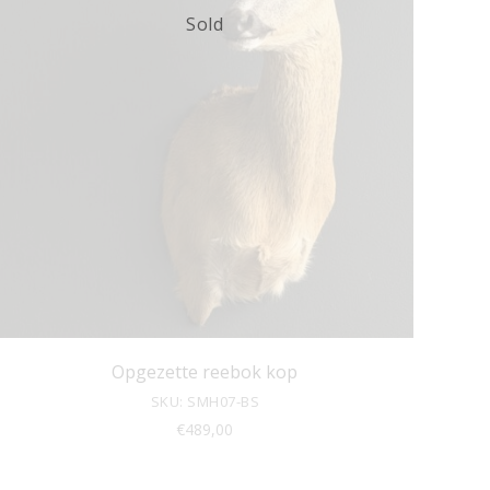
Sold
Opgezette reebok kop
SKU: SMH07-BS
€
489,00