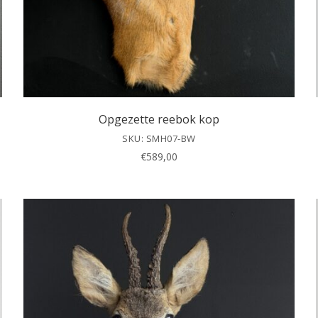
Opgezette reebok kop
SKU: SMH07-BW
€
589,00