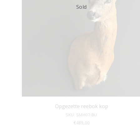
Sold
Opgezette reebok kop
SKU: SMH07-BU
€
489,00