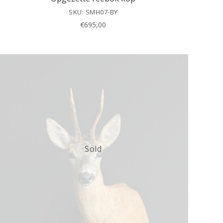
SKU: SMH07-BY
€
695,00
Sold