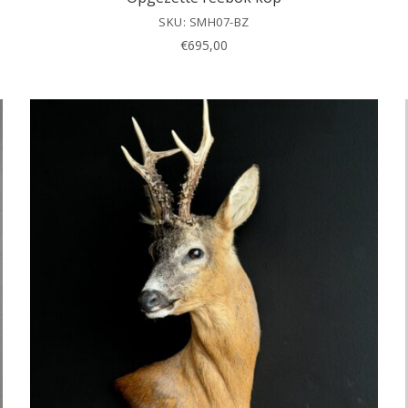
SKU: SMH07-BZ
€
695,00