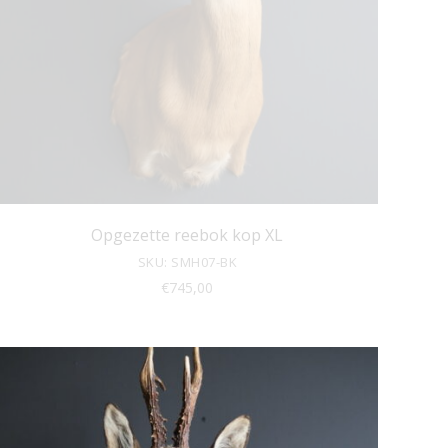
Opgezette reebok kop XL
SKU: SMH07-BK
€
745,00