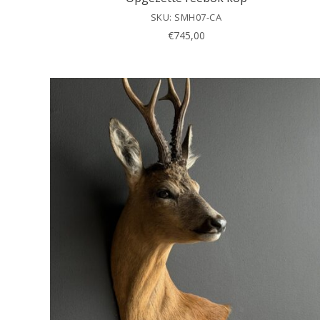
SKU: SMH07-CA
€
745,00