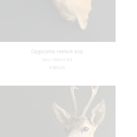
Opgezette reebok kop
SKU: SMH07-BV
€
489,00