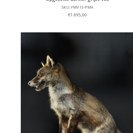
SKU: FMV13-PMA
€
1.695,00