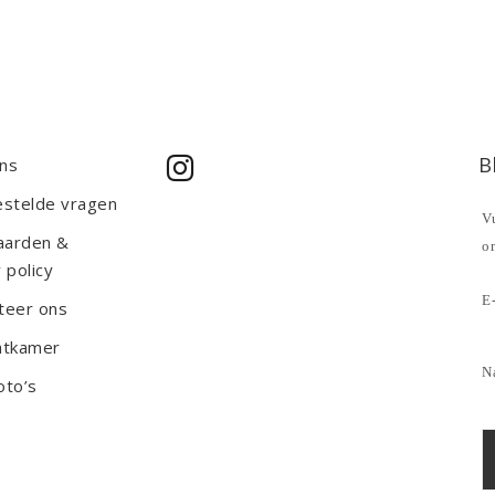
B
ns
estelde vragen
Vu
aarden &
o
 policy
E-
teer ons
htkamer
N
oto’s