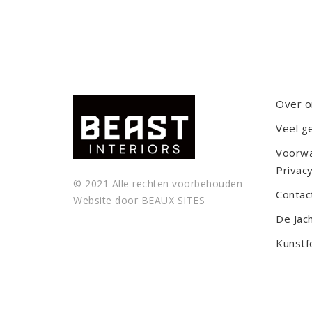
Over o
Veel g
Voorw
Privacy
© 2021 Alle rechten voorbehouden
Contac
Website door
BEAUX SITES
De Jac
Kunstf