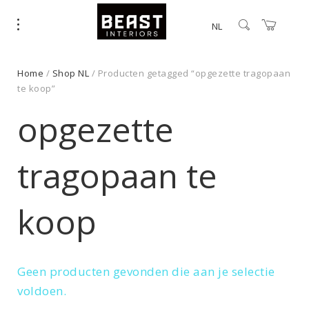
NL
Home
/
Shop NL
/ Producten getagged “opgezette tragopaan
te koop”
opgezette
tragopaan te
koop
Geen producten gevonden die aan je selectie
voldoen.