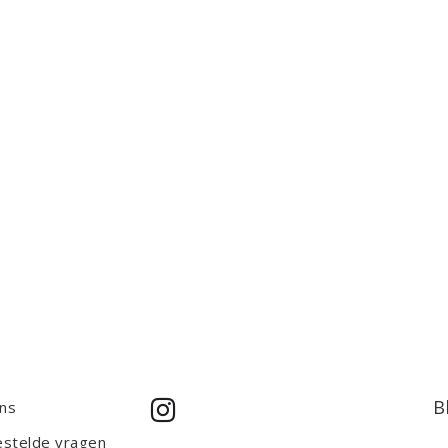
B
ns
estelde vragen