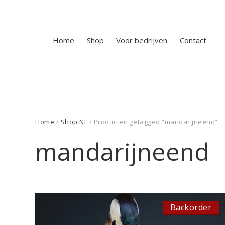
Home
Shop
Voor bedrijven
Contact
Home
/
Shop NL
/ Producten getagged “mandarijneend”
mandarijneend
Backorder