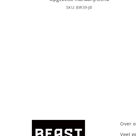
SKU: BIR39-JB
Over o
Veel g