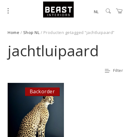
NL
Home
/
Shop NL
/ Producten getagged “jachtluipaard”
jachtluipaard
Filter
Backorder