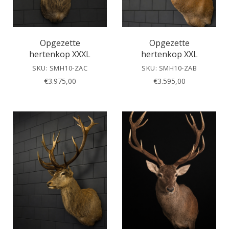
Opgezette
Opgezette
hertenkop XXXL
hertenkop XXL
SKU: SMH10-ZAC
SKU: SMH10-ZAB
€
3.975,00
€
3.595,00