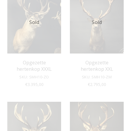
Sold
Sold
Opgezette
Opgezette
hertenkop XXXL
hertenkop XXL
SKU: SMH10-ZO
SKU: SMH10-ZM
€
3.395,00
€
2.795,00