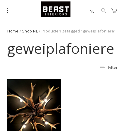
NL
Home
/
Shop NL
/ Producten getagged “geweiplafoniere”
geweiplafoniere
Filter