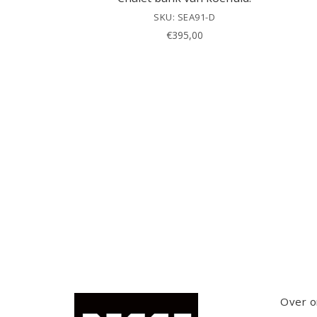
SKU: SEA91-D
€
395,00
Over o