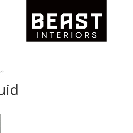
id”
uid