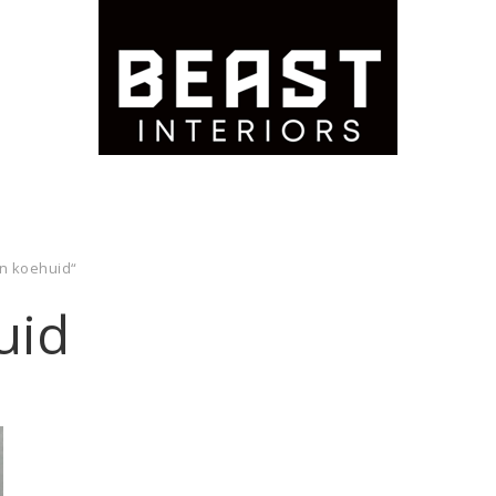
an koehuid“
uid