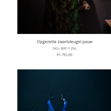
Opgezette zwartvleugel pauw
SKU: BIR11-ZAL
€
1.795,00