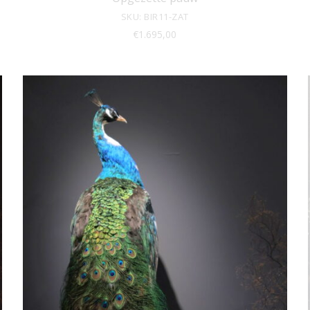
SKU: BIR11-ZAT
€
1.695,00