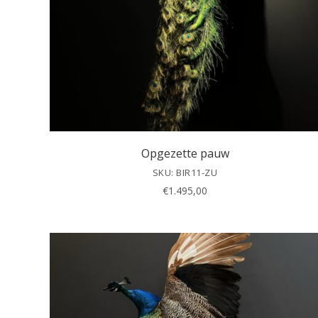
Opgezette pauw
SKU: BIR11-ZU
€
1.495,00