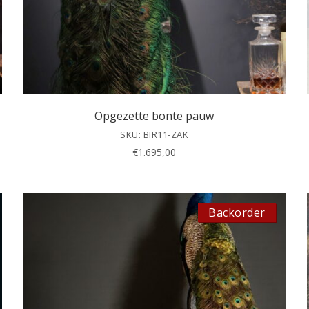
Opgezette bonte pauw
SKU: BIR11-ZAK
€
1.695,00
Backorder