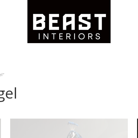
l”
gel