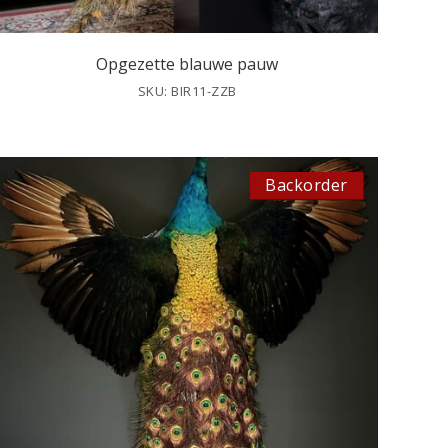
Opgezette blauwe pauw
SKU: BIR11-ZZB
Backorder