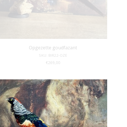
Opgezette goudfazant
SKU: BIR22-OZE
€
269,00