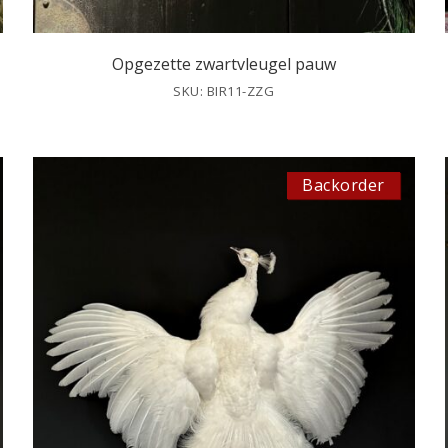
Opgezette zwartvleugel pauw
SKU: BIR11-ZZG
Backorder