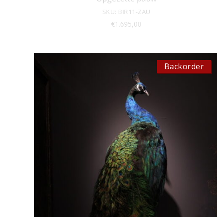
SKU: BIR11-ZAU
€
1.695,00
Backorder