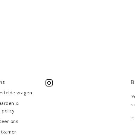
B
ns
estelde vragen
Vu
aarden &
o
 policy
E-
teer ons
htkamer