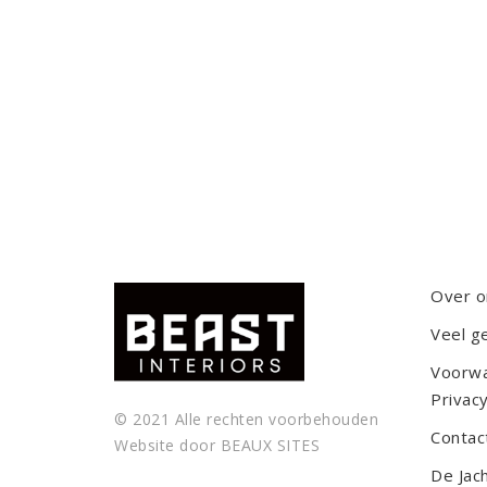
Over o
Veel g
Voorw
Privacy
© 2021 Alle rechten voorbehouden
Contac
Website door
BEAUX SITES
De Jac