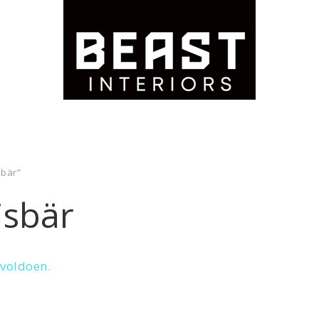
sbär”
isbär
 voldoen.