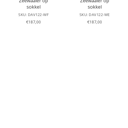
Zeewaaier op
Zeewaaier op
sokkel
sokkel
SKU: DAV122-WF
SKU: DAV122-WE
€
187,00
€
187,00
Koraal op
Koraal op
zandsteen
zandsteen
SKU: DAV122-JH
SKU: DAV122-JG