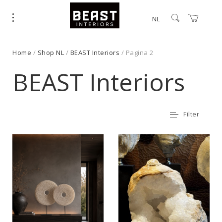
NL
Home
/
Shop NL
/
BEAST Interiors
/ Pagina 2
BEAST Interiors
Filter