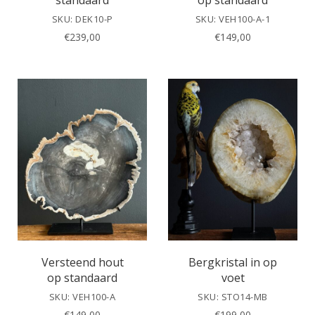
standaard
op standaard
SKU: DEK10-P
SKU: VEH100-A-1
€
239,00
€
149,00
Versteend hout
Bergkristal in op
op standaard
voet
SKU: VEH100-A
SKU: STO14-MB
€
149,00
€
199,00