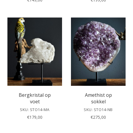
Bergkristal op
Amethist op
voet
sokkel
SKU: STO14-MA
SKU: STO14-NB
€
179,00
€
275,00