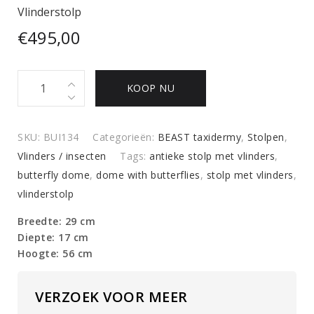
Vlinderstolp
€
495,00
Vlinderstolp
KOOP NU
quantity
SKU:
BUI134
Categorieën:
BEAST taxidermy
,
Stolpen
,
Vlinders / insecten
Tags:
antieke stolp met vlinders
,
butterfly dome
,
dome with butterflies
,
stolp met vlinders
,
vlinderstolp
Breedte: 29 cm
Diepte: 17 cm
Hoogte: 56 cm
VERZOEK VOOR MEER