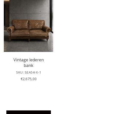
v
e
t
h
i
s
f
i
e
l
Vintage lederen
d
bank
e
SKU: SEA54-X-1
m
€
2.675,00
p
t
y
.