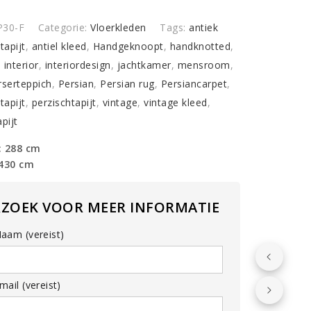
y
P30-F
Categorie:
Vloerkleden
Tags:
antiek
tapijt
,
antiel kleed
,
Handgeknoopt
,
handknotted
,
,
interior
,
interiordesign
,
jachtkamer
,
mensroom
,
rserteppich
,
Persian
,
Persian rug
,
Persiancarpet
,
tapijt
,
perzischtapijt
,
vintage
,
vintage kleed
,
pijt
: 288 cm
 430 cm
RZOEK VOOR MEER INFORMATIE
aam (vereist)
ail (vereist)