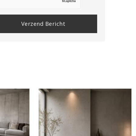
se
e
y.