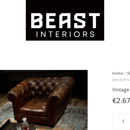
Home
/
S
perzich t
Vintage 
€
2.6
Vintag
perzich