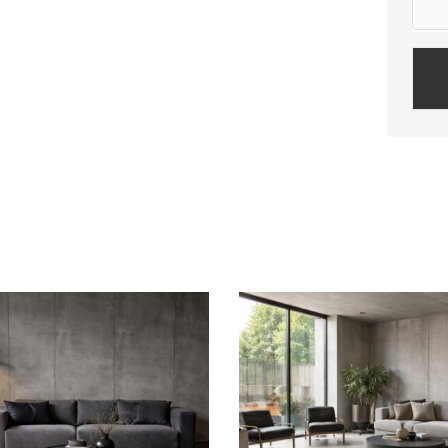
Plea
leav
this
field
empt