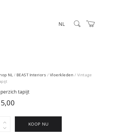
NL
hop NL
/
BEAST Interiors
/
Vloerkleden
/ Vintage
apijt
perzich tapijt
75,00
e
KOOP NU