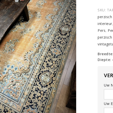
tapijt
quantit
SKU:
TA
perzisch 
interieur
Pers
,
Pe
perzisch 
vintageta
Breedte
Diepte:
VE
Uw N
Uw Em