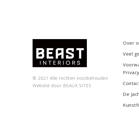
Over o
Veel g
Voorw
Privacy
© 2021 Alle rechten voorbehouden
Contac
Website door
BEAUX SITES
De Jac
Kunstf