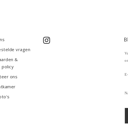
B
ns
estelde vragen
Vu
aarden &
o
 policy
E-
teer ons
htkamer
N
oto’s