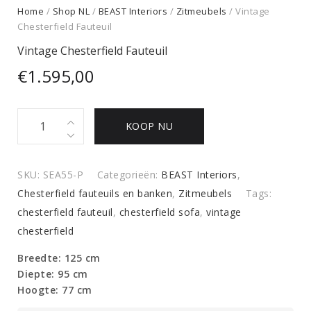
Home
/
Shop NL
/
BEAST Interiors
/
Zitmeubels
/ Vintage
Chesterfield Fauteuil
Vintage Chesterfield Fauteuil
€
1.595,00
Vintage
KOOP NU
Chesterfield
Fauteuil
quantity
SKU:
SEA55-P
Categorieën:
BEAST Interiors
,
Chesterfield fauteuils en banken
,
Zitmeubels
Tags:
chesterfield fauteuil
,
chesterfield sofa
,
vintage
chesterfield
Breedte: 125 cm
Diepte: 95 cm
Hoogte: 77 cm