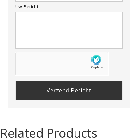
Uw Bericht
P
l
e
a
Related Products
s