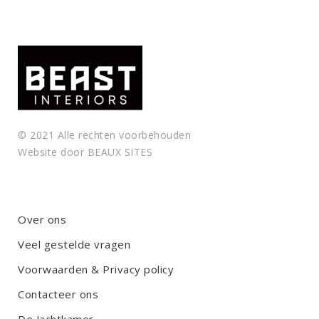
.
© 2021 Alle rechten voorbehouden
Website door
BEAUX SITES
Over ons
Veel gestelde vragen
Voorwaarden & Privacy policy
Contacteer ons
De Jachtkamer