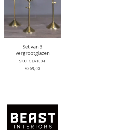
h
i
s
f
i
e
l
Set van 3
d
vergrootglazen
e
SKU: GLA100-F
m
€
369,00
p
t
y
.