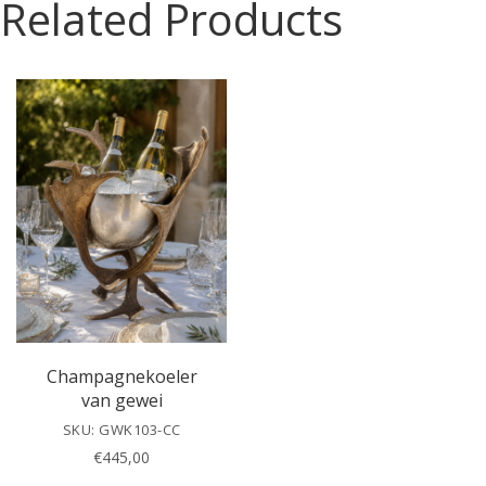
Related Products
s
e
l
e
a
v
e
t
h
i
s
f
i
e
l
Champagnekoeler
d
van gewei
e
SKU: GWK103-CC
m
€
445,00
p