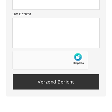
Uw Bericht
P
l
e
a