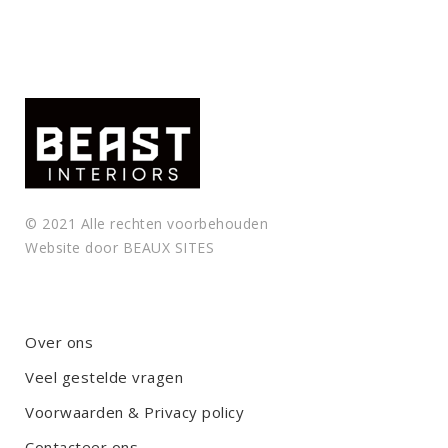
t
y
.
© 2021 Alle rechten voorbehouden
Website door
BEAUX SITES
Over ons
Veel gestelde vragen
Voorwaarden & Privacy policy
Contacteer ons