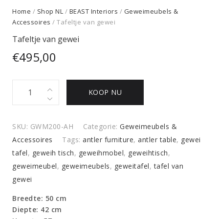
Home
/
Shop NL
/
BEAST Interiors
/
Geweimeubels &
Accessoires
/ Tafeltje van gewei
Tafeltje van gewei
€
495,00
Tafeltje
KOOP NU
van
gewei
quantity
SKU:
GWM200-AH
Categorie:
Geweimeubels &
Accessoires
Tags:
antler furniture
,
antler table
,
gewei
tafel
,
geweih tisch
,
geweihmobel
,
geweihtisch
,
geweimeubel
,
geweimeubels
,
geweitafel
,
tafel van
gewei
Breedte: 50 cm
Diepte: 42 cm