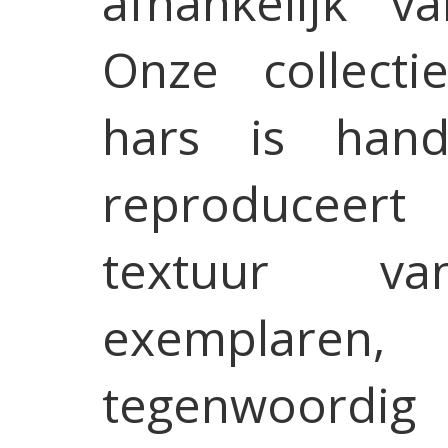
afhankelijk v
Onze collecti
hars is han
reproduceert
textuur va
exemplar
tegenwoordig