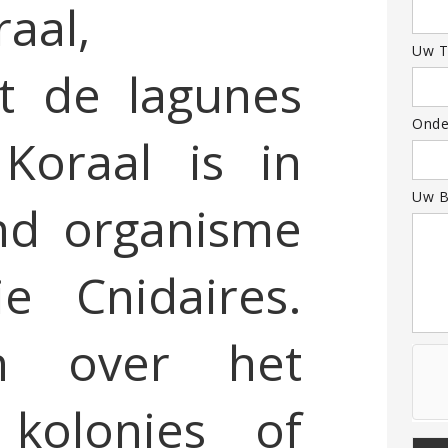
aal,
Uw T
it de lagunes
Onde
Koraal is in
Uw B
end organisme
e Cnidaires.
en over het
kolonies of