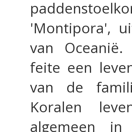
paddenstoelkor
'Montipora', u
van Oceanië. 
feite een lev
van de famili
Koralen lev
algemeen in 