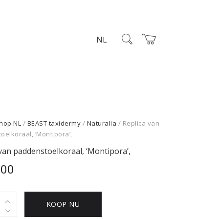
NL
hop NL
/
BEAST taxidermy
/
Naturalia
/ Replica van
elkoraal, ‘Montipora’,
 van paddenstoelkoraal, ‘Montipora’,
,00
KOOP NU