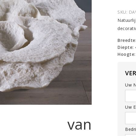
paddens
'Montip
SKU:
DA
quantit
Natuurli
decorati
Breedte
Diepte:
Hoogte:
VE
Uw N
Uw Em
ca van
Bedri