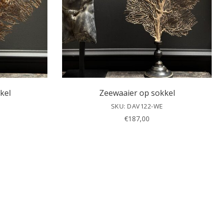
kel
Zeewaaier op sokkel
SKU: DAV122-WE
€
187,00