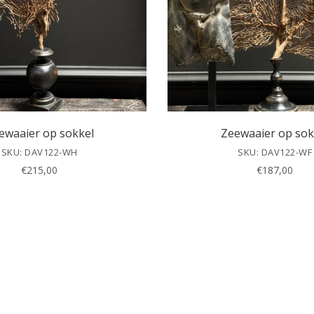
ewaaier op sokkel
Zeewaaier op sok
SKU: DAV122-WH
SKU: DAV122-WF
€
215,00
€
187,00