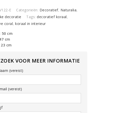
toelkoraal,
ora',
V122-E
Categorieën:
Decoratief
,
Naturalia
,
y
jke decoratie
Tags:
decoratief koraal
,
ve coral
,
koraal in interieur
: 50 cm
 47 cm
 23 cm
RZOEK VOOR MEER INFORMATIE
aam (vereist)
ail (vereist)
jf