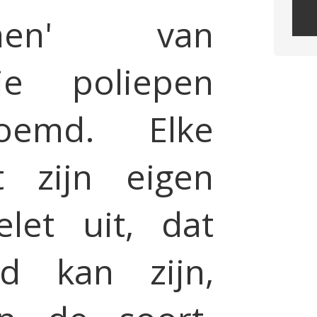
ismen' van
Plea
leav
ie poliepen
this
field
empt
oemd. Elke
t zijn eigen
elet uit, dat
d kan zijn,