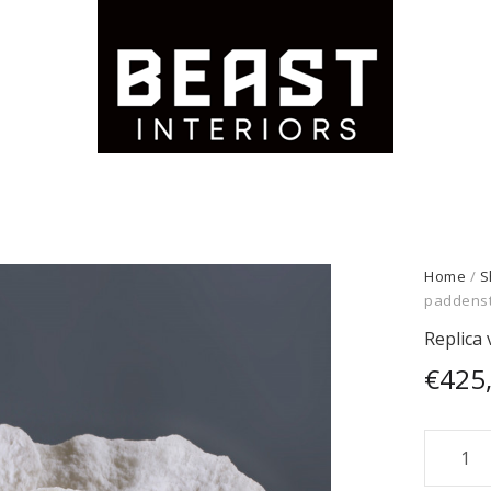
Home
/
S
paddensto
Replica
€
425
Replica
van