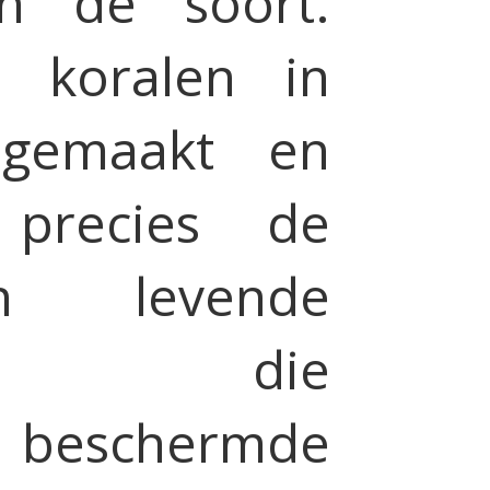
an de soort.
e koralen in
dgemaakt en
 precies de
n levende
en, die
 beschermde