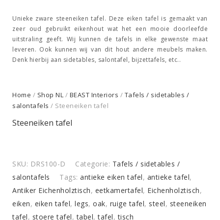
Unieke zware steeneiken tafel. Deze eiken tafel is gemaakt van
zeer oud gebruikt eikenhout wat het een mooie doorleefde
uitstraling geeft. Wij kunnen de tafels in elke gewenste maat
leveren. Ook kunnen wij van dit hout andere meubels maken.
Denk hierbij aan sidetables, salontafel, bijzettafels, etc..
Home
/
Shop NL
/
BEAST Interiors
/
Tafels / sidetables /
salontafels
/ Steeneiken tafel
Steeneiken tafel
SKU:
DRS100-D
Categorie:
Tafels / sidetables /
salontafels
Tags:
antieke eiken tafel
,
antieke tafel
,
Antiker Eichenholztisch
,
eetkamertafel
,
Eichenholztisch
,
eiken
,
eiken tafel
,
legs
,
oak
,
ruige tafel
,
steel
,
steeneiken
tafel
,
stoere tafel
,
tabel
,
tafel
,
tisch