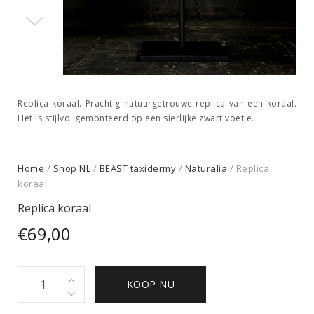
Replica koraal. Prachtig natuurgetrouwe replica van een koraal.
Het is stijlvol gemonteerd op een sierlijke zwart voetje.
Home
/
Shop NL
/
BEAST taxidermy
/
Naturalia
/ Replica
koraal
Replica koraal
€
69,00
Replica
KOOP NU
koraal
quantity