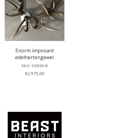
h
i
s
f
i
e
l
Enorm imposant
d
edelhertengewei
e
SKU: SKB06-B
m
€
2.975,00
p
t
y
.