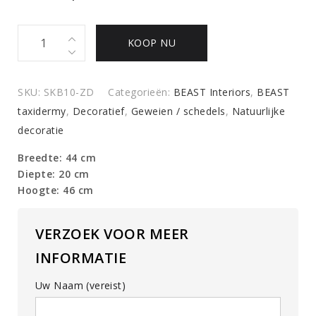
Paardenschedel
KOOP NU
Medisch
Artefact
quantity
SKU:
SKB10-ZD
Categorieën:
BEAST Interiors
,
BEAST
taxidermy
,
Decoratief
,
Geweien / schedels
,
Natuurlijke
decoratie
Breedte: 44 cm
Diepte: 20 cm
Hoogte: 46 cm
VERZOEK VOOR MEER
INFORMATIE
Uw Naam (vereist)