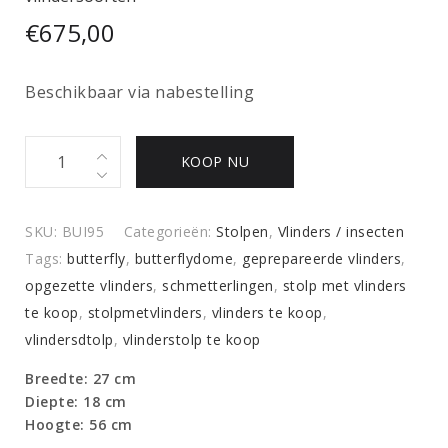
€
675,00
Beschikbaar via nabestelling
Ovale
KOOP NU
stolp
met
kleurrijke
SKU:
BUI95
Categorieën:
Stolpen
,
Vlinders / insecten
mix
Tags:
butterfly
,
butterflydome
,
geprepareerde vlinders
,
van
opgezette vlinders
,
schmetterlingen
,
stolp met vlinders
vele
te koop
,
stolpmetvlinders
,
vlinders te koop
,
vlindersoorten
vlindersdtolp
,
vlinderstolp te koop
quantity
Breedte: 27 cm
Diepte: 18 cm
Hoogte: 56 cm