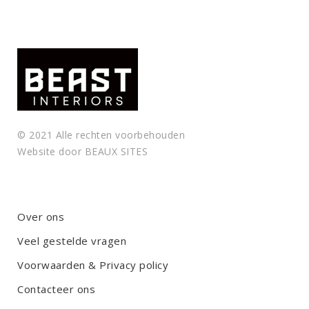
y
.
© 2021 Alle rechten voorbehouden
Website door
BEAUX SITES
Over ons
Veel gestelde vragen
Voorwaarden & Privacy policy
Contacteer ons