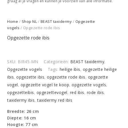
graag al je vragen en kunnen je voorzien van alle informatie.
Home
/
Shop NL
/
BEAST taxidermy
/
Opgezette
vogels
/ Opgezette rode ibis
Opgezette rode ibis
SKU:
BIR45-MN
Categorieën:
BEAST taxidermy
,
Opgezette vogels
Tags:
heilige ibis
,
opgezette heilige
ibis
,
opgezette ibis
,
opgezette rode ibis
,
opgezette
vogel
,
opgezette vogel te koop
,
opgezette vogels
,
opgezetteibis
,
opgezettevogel
,
red ibis
,
rode ibis
,
taxidermy ibis
,
taxidermy red ibis
Breedte: 26 cm
Diepte: 16 cm
Hoogte: 77 cm