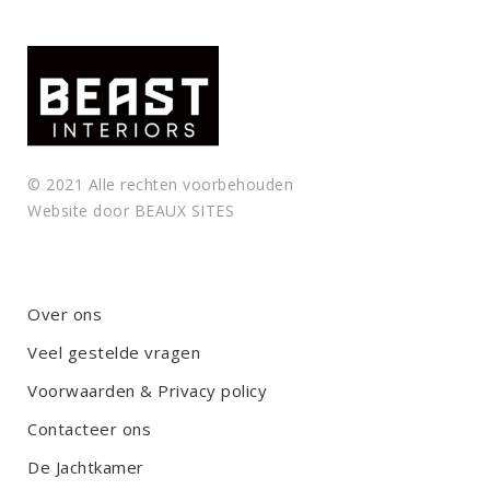
e
l
e
a
v
e
t
© 2021 Alle rechten voorbehouden
h
Website door
BEAUX SITES
i
s
f
i
Over ons
e
Veel gestelde vragen
l
d
Voorwaarden & Privacy policy
e
m
Contacteer ons
p
De Jachtkamer
t