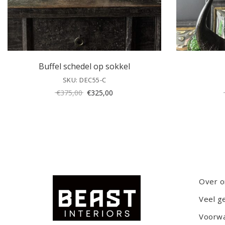
Buffel schedel op sokkel
SKU: DEC55-C
Oorspronkelijke
Huidige
€
375,00
€
325,00
prijs
prijs
was:
is:
€375,00.
€325,00.
Over o
Veel g
Voorw