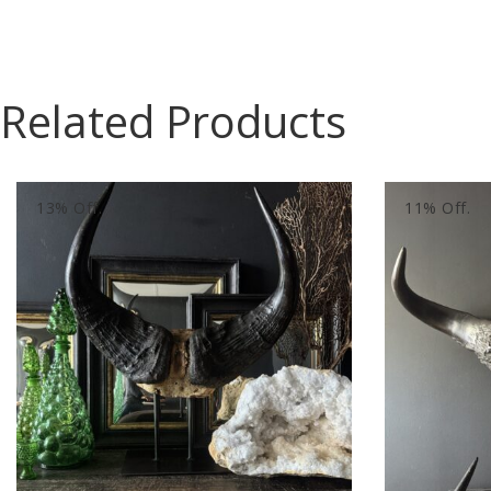
Related Products
13% Off.
11% Off.