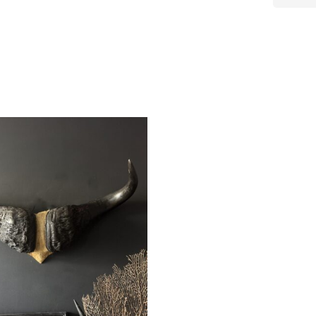
leav
this
field
empt