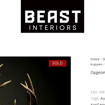
Home
/
S
SOLD
koppen
/
Opgezet
SKU:
SM
Tags:
Au
Kopf ein