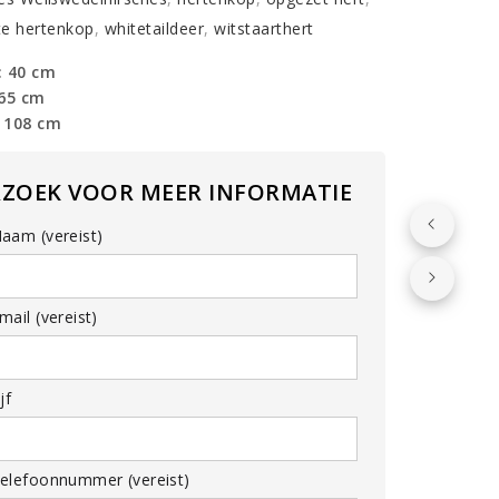
te hertenkop
,
whitetaildeer
,
witstaarthert
: 40 cm
 65 cm
 108 cm
RZOEK VOOR MEER INFORMATIE
aam (vereist)
ail (vereist)
jf
elefoonnummer (vereist)