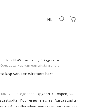
NL
hop NL
/
BEAST taxidermy
/
Opgezette
 Opgezette kop van een witstaart hert
te kop van een witstaart hert
H06-B
Categorieën:
Opgezette koppen
,
SALE
sgestopfter Kopf eines hirsches
,
Ausgestopfter
es Weißwedelhirsches
,
hertenkop
,
opgezet hert
,