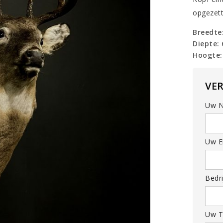
opgezet
Breedte
Diepte:
Hoogte:
VE
Uw N
Uw Em
Bedri
Uw T