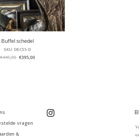
Buffel schedel
SKU: DEC55-D
Oorspronkelijke
Huidige
€
445,00
€
395,00
prijs
prijs
was:
is:
€445,00.
€395,00.
B
ns
estelde vragen
Vu
aarden &
o