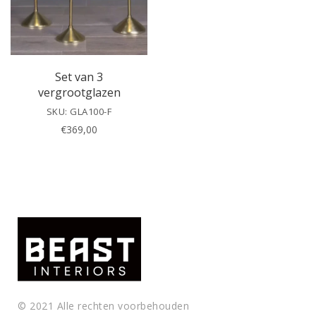
s
f
i
e
l
Set van 3
d
vergrootglazen
e
SKU: GLA100-F
m
€
369,00
p
t
y
.
© 2021 Alle rechten voorbehouden